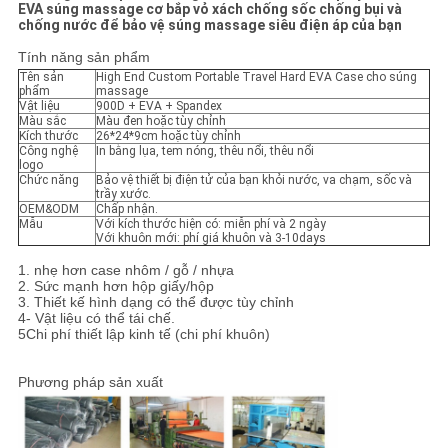
EVA súng massage cơ bắp vỏ xách chống sốc chống bụi và
chống nước để bảo vệ súng massage siêu điện áp của bạn
Tính năng sản phẩm
Tên sản
High End Custom Portable Travel Hard EVA Case cho súng
phẩm
massage
Vật liệu
900D + EVA + Spandex
Màu sắc
Màu đen hoặc tùy chỉnh
Kích thước
26*24*9cm hoặc tùy chỉnh
Công nghệ
In bằng lụa, tem nóng, thêu nổi, thêu nổi
logo
Chức năng
Bảo vệ thiết bị điện tử của bạn khỏi nước, va chạm, sốc và
trầy xước.
OEM&ODM
Chấp nhận.
Mẫu
Với kích thước hiện có: miễn phí và 2 ngày
Với khuôn mới: phí giá khuôn và 3-10days
1. nhẹ hơn case nhôm / gỗ / nhựa
2. Sức mạnh hơn hộp giấy/hộp
3. Thiết kế hình dạng có thể được tùy chỉnh
4- Vật liệu có thể tái chế.
5Chi phí thiết lập kinh tế (chi phí khuôn)
Phương pháp sản xuất