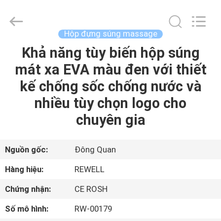
2026
ReWell
Industrial
Group
Limited.
Hộp đựng súng massage
All
Rights
Reserved.
Khả năng tùy biến hộp súng
TRANG
Developed
by
mát xa EVA màu đen với thiết
CHỦ
ECER
kế chống sốc chống nước và
CÁC
nhiều tùy chọn logo cho
SẢN
chuyên gia
PHẨM
Nguồn gốc:
Đông Quan
VỀ
Hàng hiệu:
REWELL
CHÚNG
Chứng nhận:
CE ROSH
TÔI
Số mô hình:
RW-00179