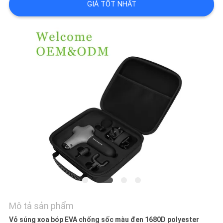
WEB
GIÁ TỐT NHẤT
PRIVACY
POLICY
Mô tả sản phẩm
Vỏ súng xoa bóp EVA chống sốc màu đen 1680D polyester