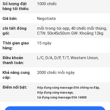
THAM
Số lượng đặt
1000 chiếc
hàng tối thiểu:
QUAN
Giá bán:
Negotiate
NHÀ
MÁY
chi tiết đóng
mỗi trong túi opp, 40 chiếc mỗi thùng,
gói:
CTN: 50x45x50cm GW: Khoảng 12kg
Thời gian giao
15 ngày
KIỂM
hàng:
SOÁT
Điều khoản
L/C, D/A, D/P, T/T, Western Union,
CHẤT
thanh toán:
LƯỢNG
Khả năng cung
2000 chiếc mỗi ngày
cấp:
SƠ
Điểm nổi bật:
,
Hộp đựng súng massage EVA chống va đập
,
ĐỒ
Hộp đựng súng massage
túi đựng súng massage EVA 1680D
TRANG