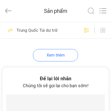
Industrial
Group
Limited.
Sản phẩm
All
Rights
Reserved.
Developed
TRANG
by
39
ECER
Trung Quốc Túi dự trữ
CHỦ
Vỏ cứng EVA
CÁC
Xem thêm
SẢN
PHẨM
Để lại lời nhắn
44
VỀ
Chúng tôi sẽ gọi lại cho bạn sớm!
CHÚNG
Hộp lưu trữ EVA
TÔI