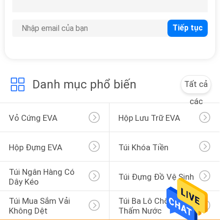
THAM
QUAN
NHÀ
32
MÁY
Hộp đựng EVA
Danh mục phổ biến
Tất cả
KIỂM
các
SOÁT
Vỏ Cứng EVA
Hộp Lưu Trữ EVA
CHẤT
LƯỢNG
Hộp Đựng EVA
Túi Khóa Tiền
20
SƠ
Túi Ngân Hàng Có 
Túi khóa tiền
Túi Đựng Đồ Vệ Sinh
Dây Kéo
ĐỒ
Túi Mua Sắm Vải 
Túi Ba Lô Chống 
TRANG
Không Dệt
Thấm Nước