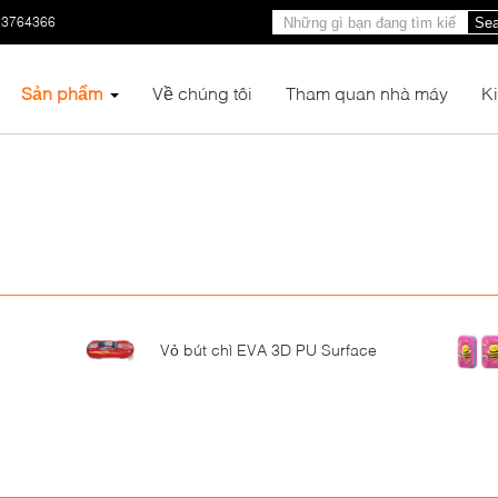
23764366
Sea
Sản phẩm
Về chúng tôi
Tham quan nhà máy
K
Vỏ bút chì EVA 3D PU Surface