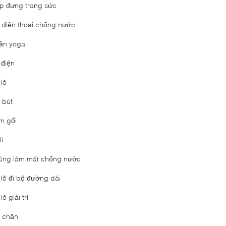
p đựng trang sức
i điện thoại chống nước
ần yoga
 điện
 lô
 bút
m gối
li
ùng làm mát chống nước
 lô đi bộ đường dài
lô giải trí
i chăn