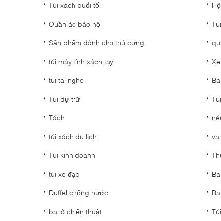
Túi xách buổi tối
Hộ
Quần áo bảo hộ
Tú
Sản phẩm dành cho thú cưng
qu
túi máy tính xách tay
Xe
túi tai nghe
Ba
Túi dự trữ
Túi
Tách
né
túi xách du lịch
va 
Túi kinh doanh
Th
túi xe đạp
Ba
Duffel chống nước
Ba 
ba lô chiến thuật
Tú