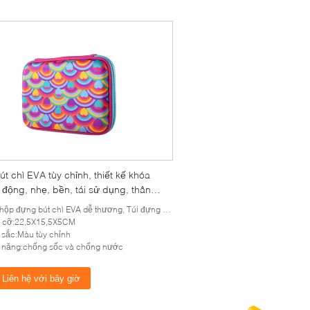
t chì EVA tùy chỉnh, thiết kế khóa
 động, nhẹ, bền, tái sử dụng, thân
với môi trường, túi đựng văn phòng
ộp đựng bút chì EVA dễ thương, Túi đựng bút chì
cho trẻ em và học sinh
h cỡ:22,5X15,5X5CM
sắc:Màu tùy chỉnh
 năng:chống sốc và chống nước
Liên hệ với bây giờ