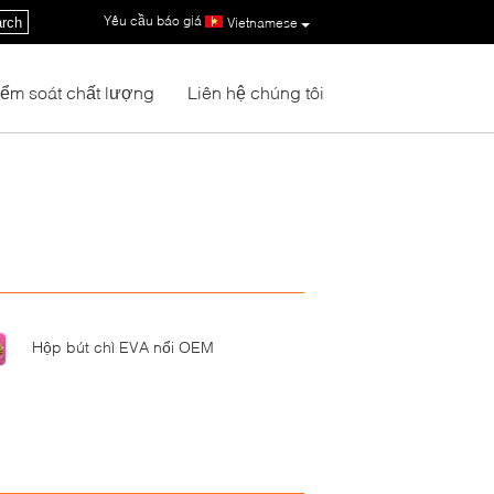
Yêu cầu báo giá
|
rch
Vietnamese
iểm soát chất lượng
Liên hệ chúng tôi
Hộp bút chì EVA nổi OEM