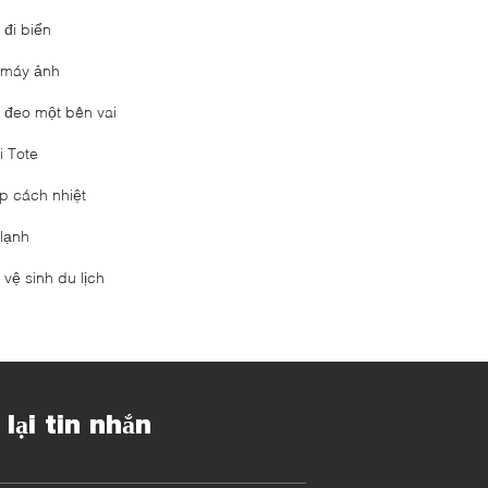
 đi biển
i máy ảnh
i đeo một bên vai
i Tote
p cách nhiệt
 lạnh
 vệ sinh du lịch
 lại tin nhắn