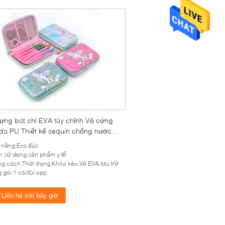
ựng bút chì EVA tùy chỉnh Vỏ cứng
da PU Thiết kế sequin chống nước
út chì bảo vệ chống sốc cho trường
 năng:Eva đúc
 du lịch
 sử dụng:sản phẩm y tế
g cách:Thời trang,Khóa kéo,Vỏ EVA,lưu trữ
 gói:1 cái/túi opp
Liên hệ với bây giờ