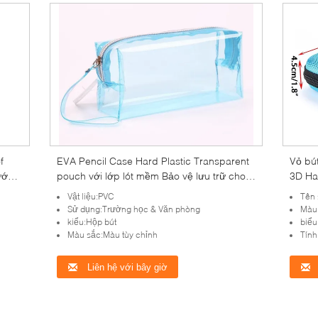
f
EVA Pencil Case Hard Plastic Transparent
Vỏ bú
ước
pouch với lớp lót mềm Bảo vệ lưu trữ cho
3D Ha
o
bút chì bút chì và đồ văn phòng nhỏ
nhiều
Vật liệu:PVC
Tên sản
chỉnh
Sử dụng:Trường học & Văn phòng
Màu 
kiểu:Hộp bút
biểu
Màu sắc:Màu tùy chỉnh
Tính
Liên hệ với bây giờ