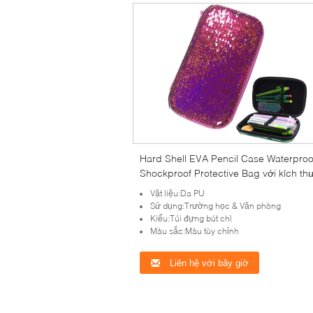
Hard Shell EVA Pencil Case Waterproo
Shockproof Protective Bag với kích th
tùy chỉnh và tùy chọn màu Pantone ch
Vật liệu:Da PU
trường học
Sử dụng:Trường học & Văn phòng
Kiểu:Túi đựng bút chì
Màu sắc:Màu tùy chỉnh
Liên hệ với bây giờ