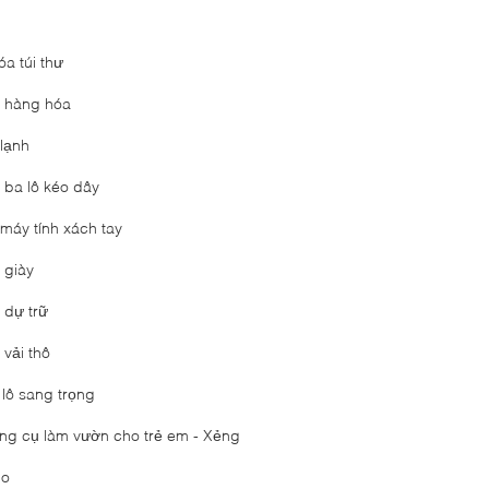
óa túi thư
i hàng hóa
 lạnh
i ba lô kéo dây
 máy tính xách tay
 giày
 dự trữ
 vải thô
 lô sang trọng
ng cụ làm vườn cho trẻ em - Xẻng
lo