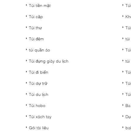
Túi tiền mặt
Túi
Túi cặp
Kh
Túi thư
Tú
Túi đệm
túi
túi quần áo
Tú
Túi đựng giày du lịch
túi
Túi đi biển
Túi
Túi dự trữ
Túi
Túi du lịch
Túi
Túi hobo
Ba
Túi xách tay
Dụ
Gói tài liệu
ba