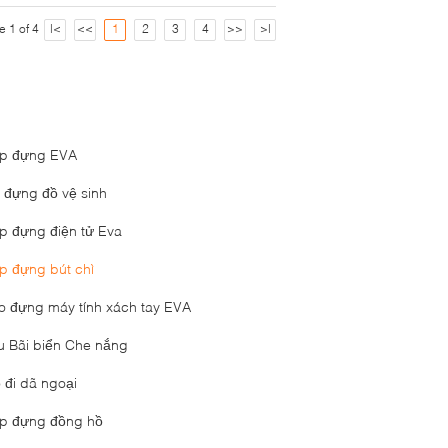
e 1 of 4
|<
<<
1
2
3
4
>>
>|
p đựng EVA
i đựng đồ vệ sinh
p đựng điện tử Eva
p đựng bút chì
o đựng máy tính xách tay EVA
u Bãi biển Che nắng
ỏ đi dã ngoại
p đựng đồng hồ