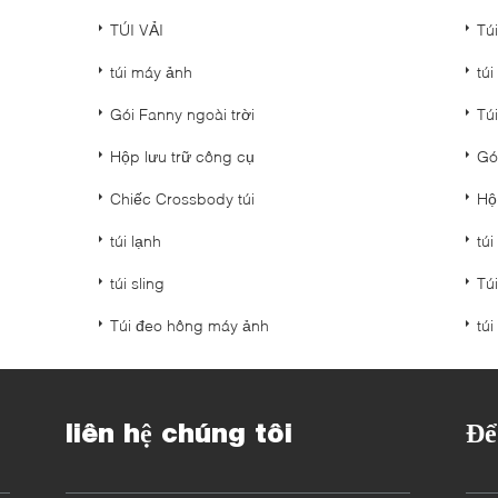
TÚI VẢI
Túi
túi máy ảnh
tú
Gói Fanny ngoài trời
Tú
Hộp lưu trữ công cụ
Gó
Chiếc Crossbody túi
Hộ
túi lạnh
túi
túi sling
Túi
Túi đeo hông máy ảnh
túi
liên hệ chúng tôi
Để