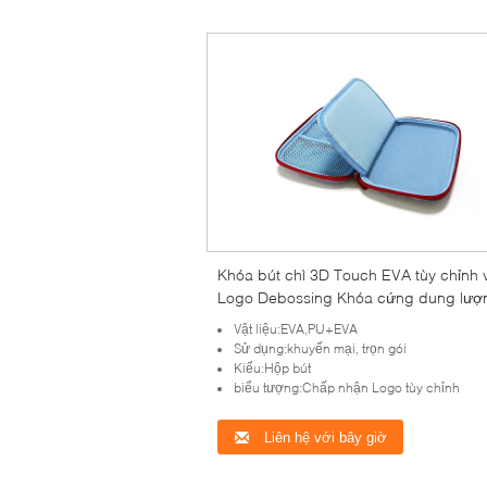
Khóa bút chì 3D Touch EVA tùy chỉnh 
Logo Debossing Khóa cứng dung lượ
lớn Thích hợp cho việc lưu trữ và phụ 
Vật liệu:EVA,PU+EVA
văn phòng của sinh viên
Sử dụng:khuyến mại, trọn gói
Kiểu:Hộp bút
biểu tượng:Chấp nhận Logo tùy chỉnh
Liên hệ với bây giờ