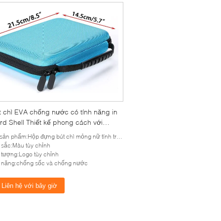
t chì EVA chống nước có tính năng in
rd Shell Thiết kế phong cách với
 tùy chọn màu sắc và kích thước tùy
 phẩm:Hộp đựng bút chì mỏng nữ tính trơn EVA được cá nhân hóa giá rẻ
sắc:Màu tùy chỉnh
 tượng:Logo tùy chỉnh
 năng:chống sốc và chống nước
Liên hệ với bây giờ