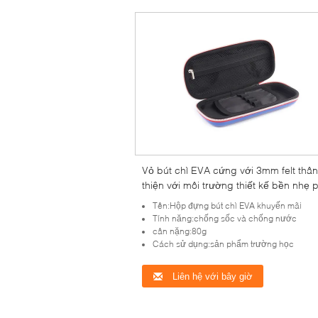
Vỏ bút chì EVA cứng với 3mm felt thân
thiện với môi trường thiết kế bền nhẹ 
hợp với sinh viên trường học Văn phò
Tên:Hộp đựng bút chì EVA khuyến mãi
túi bút cần lưu trữ
Tính năng:chống sốc và chống nước
cân nặng:80g
Cách sử dụng:sản phẩm trường học
Liên hệ với bây giờ