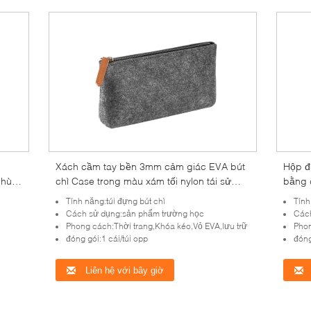
Xách cầm tay bền 3mm cảm giác EVA bút
Hộp đ
phù
chì Case trong màu xám tối nylon tái sử
bằng 
ng và
dụng thiết kế trọng lượng nhẹ phù hợp cho
Hộp b
Tính năng:túi đựng bút chì
Tính
văn phòng trường học và sinh viên
học và
Cách sử dụng:sản phẩm trường học
Cách
Phong cách:Thời trang,Khóa kéo,Vỏ EVA,lưu trữ
Phon
đóng gói:1 cái/túi opp
đóng
Liên hệ với bây giờ