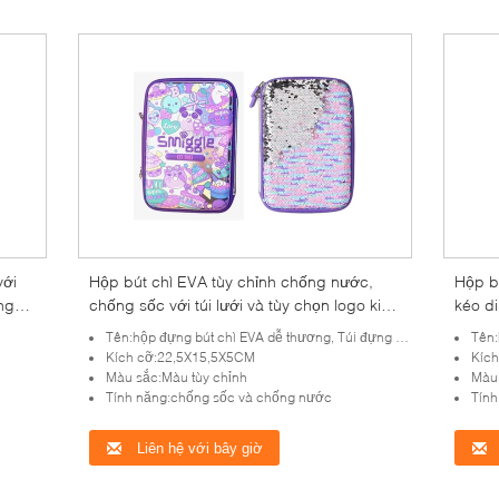
với
Hộp bút chì EVA tùy chỉnh chống nước,
Hộp bú
ng
chống sốc với túi lưới và tùy chọn logo kim
kéo di
kiện
loại dập nổi/dập chìm
thiện 
Tên:hộp đựng bút chì EVA dễ thương, Túi đựng bút chì
Tên:h
phẩm 
Kích cỡ:22,5X15,5X5CM
Kíc
Màu sắc:Màu tùy chỉnh
Màu 
Tính năng:chống sốc và chống nước
Tính
Liên hệ với bây giờ