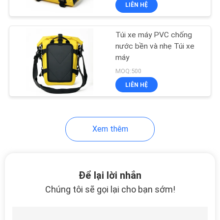
lái phiêu lưu
LIÊN HỆ
THAM
QUAN
Túi xe máy PVC chống
NHÀ
33
nước bền và nhẹ Túi xe
MÁY
máy
Hộp đựng EVA
MOQ:500
LIÊN HỆ
KIỂM
SOÁT
CHẤT
Xem thêm
LƯỢNG
34
SƠ
Để lại lời nhắn
Túi khóa tiền
ĐỒ
Chúng tôi sẽ gọi lại cho bạn sớm!
TRANG