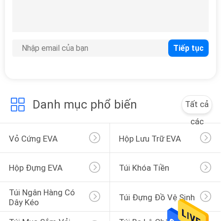
WEB
PRIVACY
134
POLICY
Túi ngân hàng có
dây kéo
Danh mục phổ biến
Tất cả
các
Vỏ Cứng EVA
Hộp Lưu Trữ EVA
23
Túi đựng đồ vệ sinh
Hộp Đựng EVA
Túi Khóa Tiền
Túi Ngân Hàng Có 
Túi Đựng Đồ Vệ Sinh
Dây Kéo