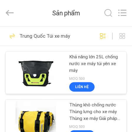
Industrial
Group
Limited.
Sản phẩm
All
Rights
Reserved.
Developed
TRANG
by
69
ECER
Trung Quốc Túi xe máy
CHỦ
Vỏ cứng EVA
Khả năng lớn 25L chống
CÁC
nước xe máy túi yên xe
SẢN
máy
PHẨM
MOQ:500
LIÊN HỆ
49
VỀ
Thùng khô chống nước
CHÚNG
Hộp lưu trữ EVA
Thùng lưng cho xe máy
TÔI
Thùng xe máy Giải pháp
lưu trữ lâu dài cho người
MOQ:500