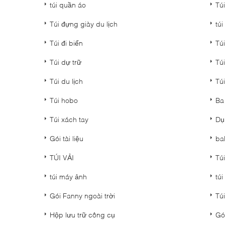
túi quần áo
Tú
Túi đựng giày du lịch
túi
Túi đi biển
Túi
Túi dự trữ
Túi
Túi du lịch
Túi
Túi hobo
Ba
Túi xách tay
Dụ
Gói tài liệu
ba
TÚI VẢI
Túi
túi máy ảnh
tú
Gói Fanny ngoài trời
Tú
Hộp lưu trữ công cụ
Gó