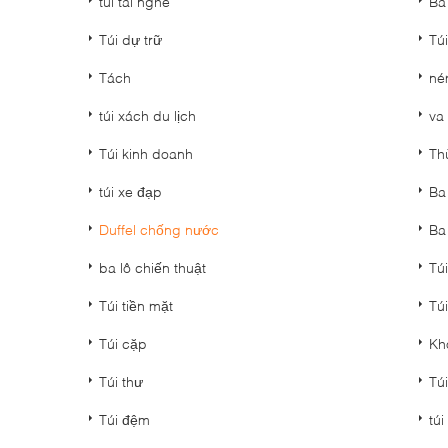
túi tai nghe
Ba
Túi dự trữ
Túi
Tách
né
túi xách du lịch
va 
Túi kinh doanh
Th
túi xe đạp
Ba
Duffel chống nước
Ba 
ba lô chiến thuật
Tú
Túi tiền mặt
Túi
Túi cặp
Kh
Túi thư
Tú
Túi đệm
túi