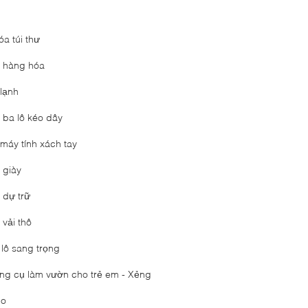
óa túi thư
i hàng hóa
 lạnh
i ba lô kéo dây
 máy tính xách tay
 giày
 dự trữ
 vải thô
 lô sang trọng
ng cụ làm vườn cho trẻ em - Xẻng
lo