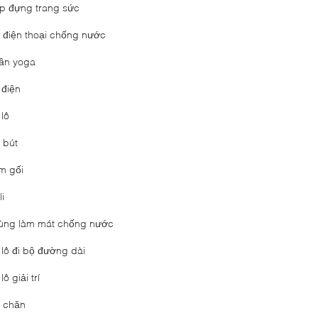
p đựng trang sức
i điện thoại chống nước
ần yoga
 điện
 lô
 bút
m gối
li
ùng làm mát chống nước
 lô đi bộ đường dài
lô giải trí
i chăn