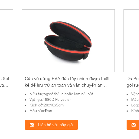
s Set
Các vỏ cứng EVA đúc tùy chỉnh được thiết
Da Pu
va
kế để lưu trữ an toàn và vận chuyển an
gói r
e
toàn các công cụ chuyên nghiệp và thiết bị
biểu tượng:có thể in hoặc làm nổi bật
Vật 
điện tử
Vật liệu:1680D Polyester
Màu 
Kích cỡ:20x10x5cm
Logo
Màu sắc:Đen
Kíc
Liên hệ với bây giờ