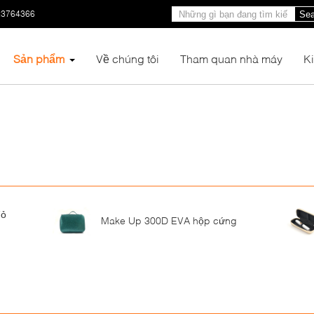
23764366
Sea
Sản phẩm
Về chúng tôi
Tham quan nhà máy
K
Vỏ
Make Up 300D EVA hộp cứng