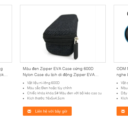
ng
Màu đen Zipper EVA Case cứng 600D
ODM N
cket
Nylon Case du lịch di động Zipper EVA
nghe L
chống
Case cứng 600D Nylon Case du lịch di
Vật liệu:ni-lông 600D
Vật 
da PU
động
Màu sắc:Đen hoặc tùy chỉnh
Màu 
Chiếc khóa khóa:5# Màu đen với bộ kéo cao su
Dây 
Kích thước:16x5x4,5cm
Kíc
Liên hệ với bây giờ