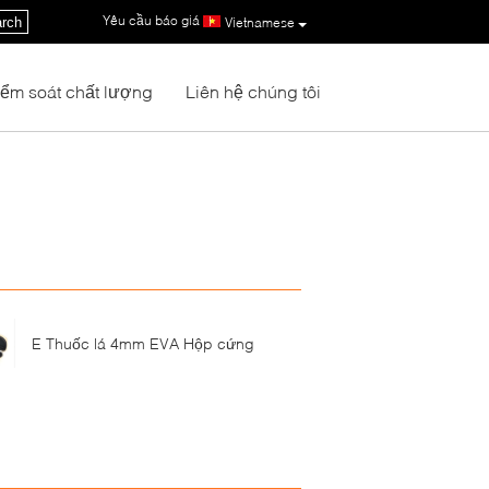
Yêu cầu báo giá
|
rch
Vietnamese
iểm soát chất lượng
Liên hệ chúng tôi
E Thuốc lá 4mm EVA Hộp cứng