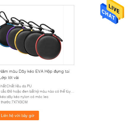
ăm màu Dây kéo EVA Hộp đựng tai
ớp lót vải
chất:Chất liệu da PU
sắc:Đỏ hoặc đen bất kỳ màu nào có thể tùy chỉnh
kéo:dây kéo nylon có móc leo
h thước:7X7X3CM
Liên hệ với bây giờ