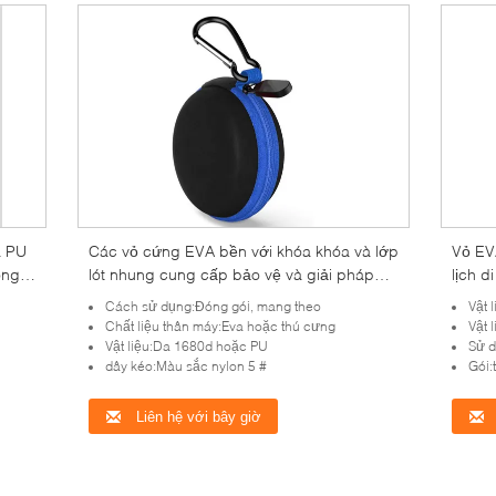
a PU
Các vỏ cứng EVA bền với khóa khóa và lớp
Vỏ EV
ong
lót nhung cung cấp bảo vệ và giải pháp
lịch 
lưu trữ thuận tiện cho du lịch
đen
Cách sử dụng:Đóng gói, mang theo
Vật 
Chất liệu thân máy:Eva hoặc thú cưng
Vật 
Vật liệu:Da 1680d hoặc PU
Sử d
dây kéo:Màu sắc nylon 5 #
Gói:
Liên hệ với bây giờ