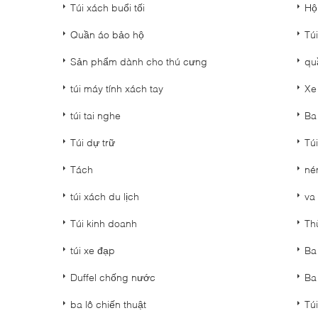
Túi xách buổi tối
Hộ
Quần áo bảo hộ
Tú
Sản phẩm dành cho thú cưng
qu
túi máy tính xách tay
Xe
túi tai nghe
Ba
Túi dự trữ
Túi
Tách
né
túi xách du lịch
va 
Túi kinh doanh
Th
túi xe đạp
Ba
Duffel chống nước
Ba 
ba lô chiến thuật
Tú