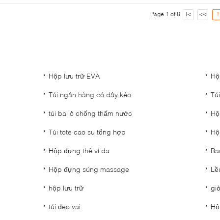
Page 1 of 8
|<
<<
1
Hộp lưu trữ EVA
Hộ
Túi ngân hàng có dây kéo
Tú
túi ba lô chống thấm nước
Hộ
Túi tote cao su tổng hợp
Hộ
Hộp đựng thẻ ví da
Ba
Hộp đựng súng massage
Lề
hộp lưu trữ
gi
túi đeo vai
Hộ