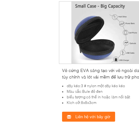
Vỏ cứng EVA sáng tạo với vỏ ngoài d
tùy chỉnh và lót vải mềm để lưu trữ ph
cách và an toàn
dây kéo:3 # nylon một dây kéo kéo
Màu sắc:Bule đỏ đen
biểu tượng:có thể in hoặc làm nổi bật
Kích cỡ:8x8x3cm
Liên hệ với bây giờ