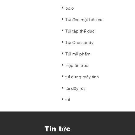
balo
Túi đeo một bên vai
Túi tập thể dục
Túi Crossbody
Túi mỹ phẩm
Hộp ăn trưa
túi đựng máy tính
túi dây rút
túi
Tin tức