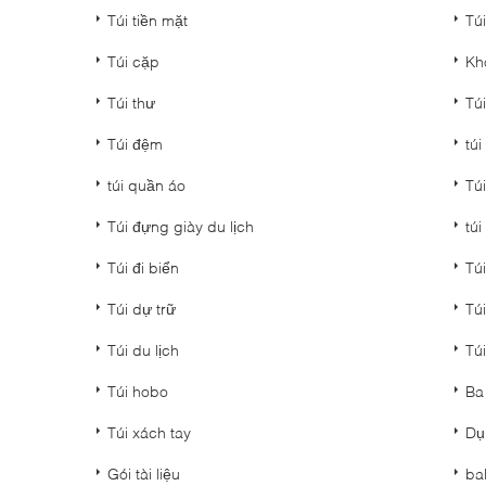
Túi tiền mặt
Túi
Túi cặp
Kh
Túi thư
Tú
Túi đệm
túi
túi quần áo
Tú
Túi đựng giày du lịch
túi
Túi đi biển
Túi
Túi dự trữ
Túi
Túi du lịch
Túi
Túi hobo
Ba
Túi xách tay
Dụ
Gói tài liệu
ba