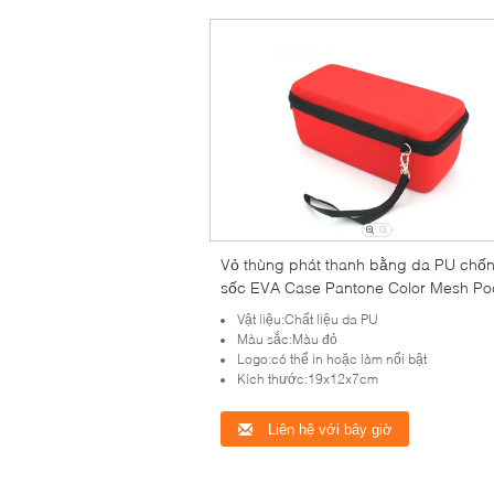
Vỏ thùng phát thanh bằng da PU chố
sốc EVA Case Pantone Color Mesh Po
Eva Hard Case Vỏ thùng phát thanh 
Vật liệu:Chất liệu da PU
sốc Case/Bag With Strap BY vật liệu 
Màu sắc:Màu đỏ
Logo:có thể in hoặc làm nổi bật
Kích thước:19x12x7cm
Liên hệ với bây giờ