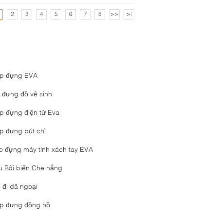
2
3
4
5
6
7
8
>>
>|
p đựng EVA
i đựng đồ vệ sinh
p đựng điện tử Eva
p đựng bút chì
o đựng máy tính xách tay EVA
u Bãi biển Che nắng
ỏ đi dã ngoại
p đựng đồng hồ