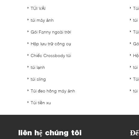
TÚI VẢI
Túi
túi máy ảnh
tú
Gói Fanny ngoài trời
Tú
Hộp lưu trữ công cụ
Gó
Chiếc Crossbody túi
Hộ
túi lạnh
túi
túi sling
Túi
Túi đeo hông máy ảnh
túi
Túi tiền xu
liên hệ chúng tôi
Để