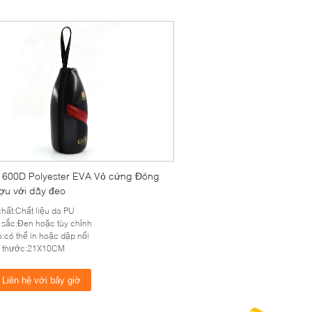
 600D Polyester EVA Vỏ cứng Đóng
ượu với dây đeo
chất:Chất liệu da PU
sắc:Đen hoặc tùy chỉnh
:có thể in hoặc dập nổi
h thước:21X10CM
Liên hệ với bây giờ