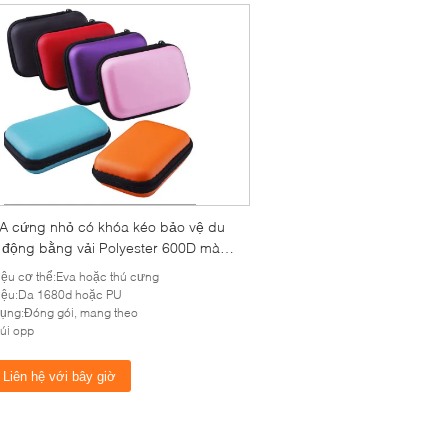
A cứng nhỏ có khóa kéo bảo vệ du
di động bằng vải Polyester 600D màu
liệu cơ thể:Eva hoặc thú cưng
liệu:Da 1680d hoặc PU
ụng:Đóng gói, mang theo
túi opp
Liên hệ với bây giờ