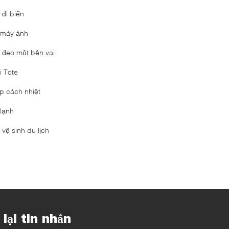
 đi biển
i máy ảnh
i đeo một bên vai
i Tote
p cách nhiệt
 lạnh
 vệ sinh du lịch
 lại tin nhắn