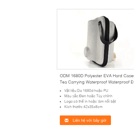
ODM 1680D Polyester EVA Hard Case
Tea Carrying Waterproof Waterproof E
Teapot Hard Shell Case Travel Storag
Vật liệu:Da 1680d hoặc PU
Travel Case Set Tea Carrying Case
Màu sắc:Đen hoặc Tùy chỉnh
Logo:có thể in hoặc làm nổi bật
Kích thước:42x35x8cm
Liên hệ với bây giờ