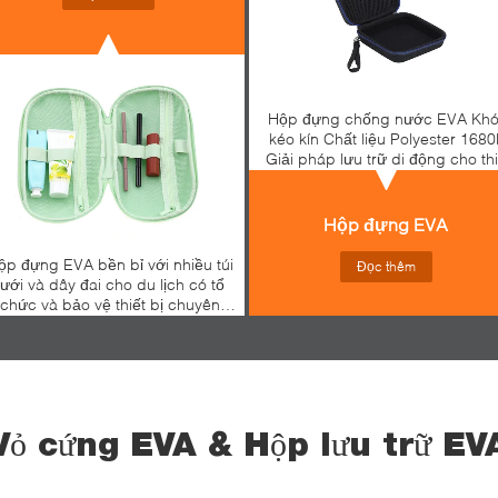
Hộp đựng chống nước EVA Kh
kéo kín Chất liệu Polyester 168
Giải pháp lưu trữ di động cho thi
bị điện tử
Hộp đựng EVA
ộp đựng EVA bền bỉ với nhiều túi
Đọc thêm
lưới và dây đai cho du lịch có tổ
chức và bảo vệ thiết bị chuyên
nghiệp
Vỏ cứng EVA & Hộp lưu trữ EV