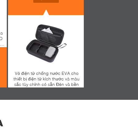
óa
0D
ết
Vỏ điện tử chống nước EVA cho
thiết bị điện tử kích thước và màu
sắc tùy chỉnh có sẵn Đèn và bền
A