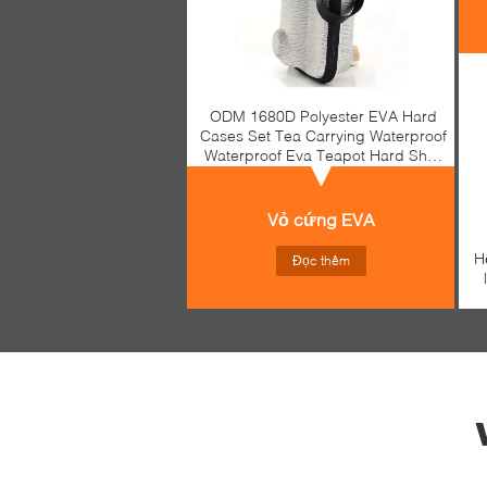
ODM 1680D Polyester EVA Hard
Cases Set Tea Carrying Waterproof
Waterproof Eva Teapot Hard Shell
Case Travel Storage Travel Case
Set Tea Carrying Case
Vỏ cứng EVA
H
Đọc thêm