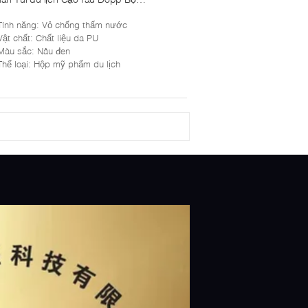
hống nước
Tính năng
: Vỏ chống thấm nước
Vật chất
: Chất liệu da PU
Màu sắc
: Nâu đen
Thể loại
: Hộp mỹ phẩm du lịch