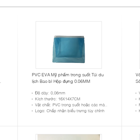
PVC EVA Mỹ phẩm trong suốt Túi du
V
y
lịch Bao bì Hộp đựng 0.06MM
Số
Th
Độ dày
: 0,06mm
Có
Kích thước
: 16X14X7CM
Vật chất
: PVC trong suốt hoặc các màu khác PVC
Logo
: Chấp nhận biểu trưng tùy chỉnh