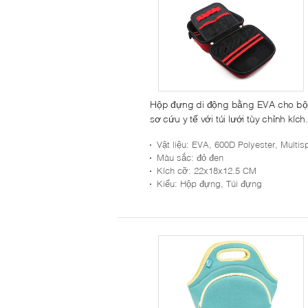
Hộp đựng di động bằng EVA cho bộ
sơ cứu y tế với túi lưới tùy chỉnh kích
thước và dây đeo đàn hồi để sắp xế
Vật liệu
: EVA, 600D Polyester, Multispande
Màu sắc
: đỏ đen
Kích cỡ
: 22x18x12.5 CM
Kiểu
: Hộp đựng, Túi đựng