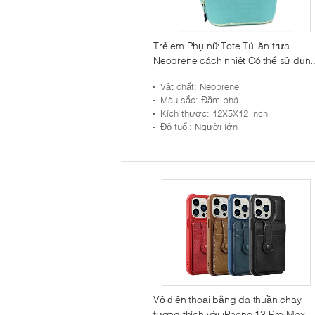
Trẻ em Phụ nữ Tote Túi ăn trưa
Neoprene cách nhiệt Có thể sử dụn
lại có thể giặt được Cực dày
Vật chất
: Neoprene
Màu sắc
: Đầm phá
Kích thước
: 12X5X12 inch
Độ tuổi
: Người lớn
Vỏ điện thoại bằng da thuần chay
tương thích với iPhone 13 Pro Max