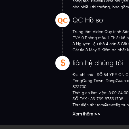
sáng tạo. Rewell Case chuyên
cho nhiều thị trường, bao gồm th
QC
QC Hồ sơ
Trung tâm Video Quy trình Sả
EVA 0 Phòng mẫu 1 Thiết kế 
3 Nguyên liệu thô 4 cán 5 Cắt
Cắt tỉa 8 May 9 Kiểm tra chất 
hàng...
liên hệ chúng tôi
Địa chỉ nhà :
SỐ 54 YEE ON Cit
FengGang Town, DongGuan c
523700
Thời gian làm việc:
SỐ FAX :
86-769-87561738
Thư điện tử :
tom@rewellgrou
Xem thêm >>