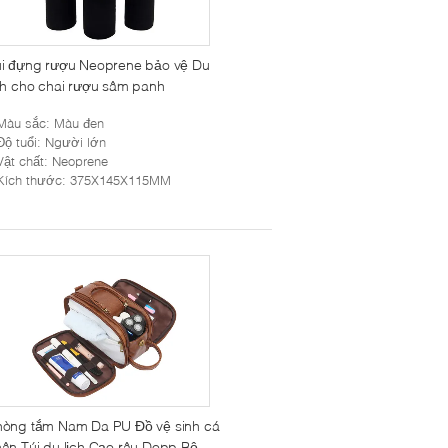
i đựng rượu Neoprene bảo vệ Du
ch cho chai rượu sâm panh
Màu sắc
: Màu đen
Độ tuổi
: Người lớn
Vật chất
: Neoprene
Kích thước
: 375X145X115MM
hòng tắm Nam Da PU Đồ vệ sinh cá
ân Túi du lịch Cạo râu Dopp Bộ