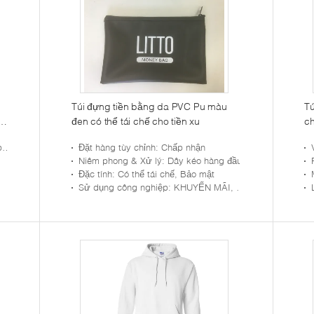
Túi đựng tiền bằng da PVC Pu màu
Tú
đen có thể tái chế cho tiền xu
c
p
có
x
Đặt hàng tùy chỉnh
: Chấp nhận
Niêm phong & Xử lý
: Dây kéo hàng đầu
Đặc tính
: Có thể tái chế, Bảo mật
Sử dụng công nghiệp
: KHUYẾN MÃI, Quà tặng, ngân hàng