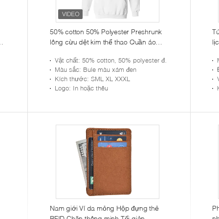
50% cotton 50% Polyester Preshrunk
Tú
g
lông cừu dệt kim thể thao Quần áo
lị
may mặc nặng 8Oz
Vật chất
: 50% cotton, 50% polyester đan sẵn lông cừu
Màu sắc
: Bule màu xám đen
Kích thước
: SML XL XXXL
Logo
: In hoặc thêu
Nam giới Ví da mỏng Hộp đựng thẻ
P
RFID Chặn thông minh Tối giản
nh