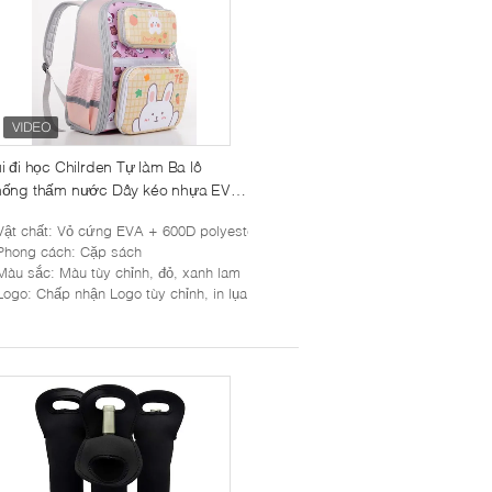
i đi học Chilrden Tự làm Ba lô
hống thấm nước Dây kéo nhựa EVA
 thể tháo rời
Vật chất
: Vỏ cứng EVA + 600D polyester
Phong cách
: Cặp sách
Màu sắc
: Màu tùy chỉnh, đỏ, xanh lam
Logo
: Chấp nhận Logo tùy chỉnh, in lụa