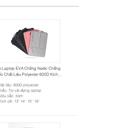
ỏ Laptop EVA Chống Nước Chống
c Chất Liệu Polyester 600D Kích
ước Tùy Chỉnh Chất Liệu Neoprene
Vật liệu
: 600D polyester
 Túi Zip Cho MacBook Air 13 Inch
Kiểu
: Túi vải đựng laptop
Màu sắc
: Xám
Kích cỡ
: 13" 14'' 15'' 16''