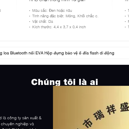
c
N
Màu sắc
: Đen hoặc nâu
Tính năng đặc biệt
: Mỏng, Khối chắc chắn, Nhỏ gọn
Vật chất
: Da
Kích thước
: 4,4 x 3,7 x 0,4 inch
 loa Bluetooth nổi EVA Hộp đựng bảo vệ ổ đĩa flash di động
 da Pu Hộp đựng EVA Multispandex với in logo
Chúng tôi là ai
d là công ty sản xuất &
 chuyên nghiệp và