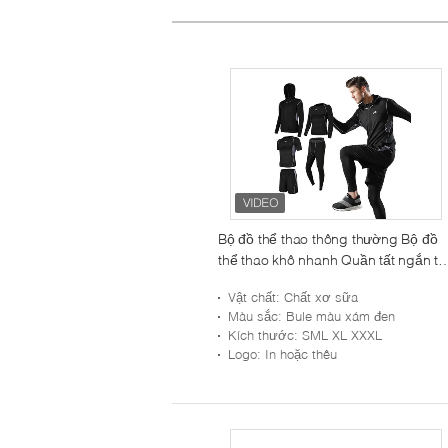
Bộ đồ thể thao thông thường Bộ đồ
thể thao khô nhanh Quần tất ngắn ta
để tập luyện
Vật chất
: Chất xơ sữa
Màu sắc
: Bule màu xám đen
Kích thước
: SML XL XXXL
Logo
: In hoặc thêu