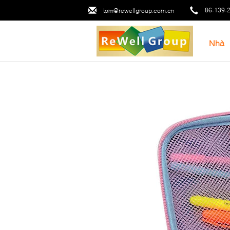
86-139-
tom@rewellgroup.com.cn
Nhà