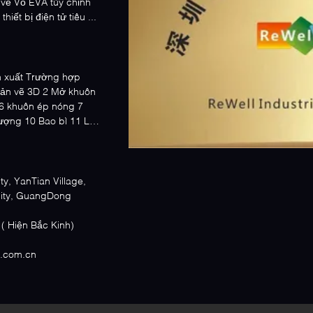
 về Vỏ EVA tùy chỉnh
iết bị điện tử tiêu ...
n xuất Trường hợp
bản vẽ 3D 2 Mở khuôn
 6 khuôn ép nóng 7
lượng 10 Bao bì 11 Lô
y, YanTian Village,
ity, GuangDong
8:00-24:00 ( Hiện Bắc Kinh)
p.com.cn