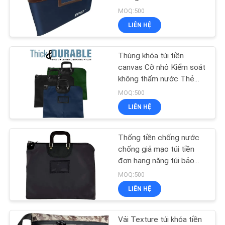
WEB
nghiệp yêu cầu quản lý
MOQ:500
tiền mặt an toàn và giải
LIÊN HỆ
PRIVACY
pháp tiền gửi
134
POLICY
Túi ngân hàng có
Thùng khóa túi tiền
canvas Cỡ nhỏ Kiểm soát
dây kéo
không thấm nước Thẻ
bảo mật tiền mặt cho
MOQ:500
quản lý tiền mặt tài chính
LIÊN HỆ
và bán lẻ
Thống tiền chống nước
23
chống giả mạo túi tiền
đơn hạng nặng túi bảo
Túi đựng đồ vệ sinh
mật tiền mặt cho ngân
MOQ:500
hàng bán lẻ và giao thông
LIÊN HỆ
vận tải
Vải Texture túi khóa tiền