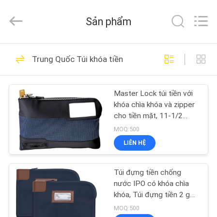
Industrial
Group
Limited.
Sản phẩm
All
Rights
Reserved.
Developed
TRANG
by
69
ECER
Trung Quốc Túi khóa tiền
CHỦ
Vỏ cứng EVA
Master Lock túi tiền với
CÁC
khóa chìa khóa và zipper
SẢN
cho tiền mặt, 11-1/2
inch.
PHẨM
MOQ:500
LIÊN HỆ
49
VỀ
Túi đựng tiền chống
CHÚNG
Hộp lưu trữ EVA
nước IPO có khóa chìa
TÔI
khóa, Túi đựng tiền 2 gói
Túi gửi tiền ngân hàng, 11
MOQ:500