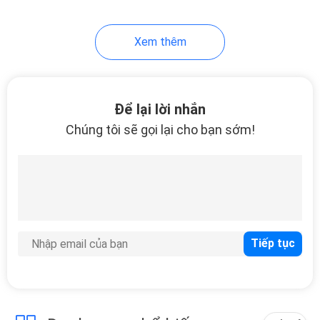
46
Xem thêm
Hộp đựng điện tử
Eva
Để lại lời nhắn
Chúng tôi sẽ gọi lại cho bạn sớm!
19
Quần áo thể thao