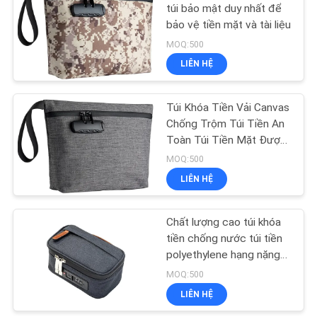
túi bảo mật duy nhất để
bảo vệ tiền mặt và tài liệu
18
MOQ:500
Túi mua sắm vải
LIÊN HỆ
không dệt
Túi Khóa Tiền Vải Canvas
Chống Trộm Túi Tiền An
Toàn Túi Tiền Mặt Được
Thiết Kế cho Ngân Hàng,
MOQ:500
Nhà Bán Lẻ và Quản Lý
LIÊN HỆ
49
Tiền Mặt
túi ba lô chống thấm
Chất lượng cao túi khóa
tiền chống nước túi tiền
nước
polyethylene hạng nặng
hoàn hảo cho vận chuyển
MOQ:500
và lưu trữ an toàn
LIÊN HỆ