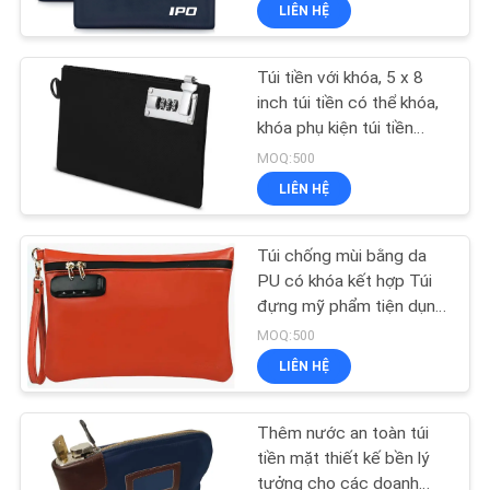
x 8,6 inch, Túi đựng phụ
LIÊN HỆ
THAM
kiện khóa nam và nữ để
đựng tiền mặt, Túi đựng
QUAN
tiền du lịch di động bảo
Túi tiền với khóa, 5 x 8
NHÀ
33
vệ hộ chiếu, đồ có giá trị
inch túi tiền có thể khóa,
MÁY
khóa phụ kiện túi tiền
Hộp đựng EVA
mặt, đồ trang sức, hộ
MOQ:500
chiếu, thuốc, thẻ tín dụng
LIÊN HỆ
KIỂM
- Đen
SOÁT
Túi chống mùi bằng da
CHẤT
PU có khóa kết hợp Túi
đựng mỹ phẩm tiện dụng
LƯỢNG
34
có tay cầm Túi đựng tiền
MOQ:500
du lịch, Túi ngân hàng có
LIÊN HỆ
SƠ
khóa kéo.
Túi khóa tiền
ĐỒ
Thêm nước an toàn túi
TRANG
tiền mặt thiết kế bền lý
tưởng cho các doanh