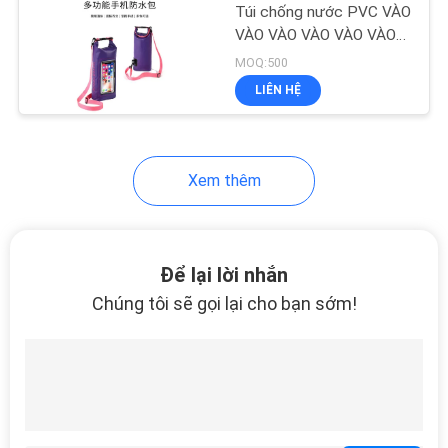
BẠN BẠN BẠN BẠN BẠN
Túi chống nước PVC VÀO
BẠN BẠN BẠN BẠN BẠN
VÀO VÀO VÀO VÀO VÀO
18
VÀO VÀO VÀO
MOQ:500
Túi mua sắm vải
LIÊN HỆ
không dệt
Xem thêm
48
Để lại lời nhắn
túi ba lô chống thấm
Chúng tôi sẽ gọi lại cho bạn sớm!
nước