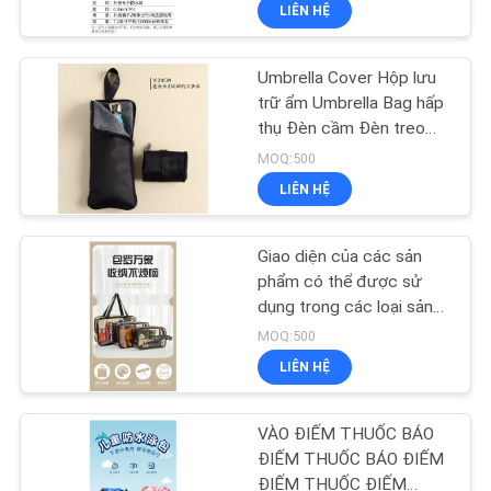
chống nước
LIÊN HỆ
THAM
QUAN
Umbrella Cover Hộp lưu
NHÀ
33
trữ ẩm Umbrella Bag hấp
MÁY
thụ Đèn cầm Đèn treo
Hộp đựng EVA
chống thấm nước
MOQ:500
LIÊN HỆ
KIỂM
SOÁT
Giao diện của các sản
CHẤT
phẩm có thể được sử
dụng trong các loại sản
LƯỢNG
34
phẩm khác nhau.
MOQ:500
LIÊN HỆ
SƠ
Túi khóa tiền
ĐỒ
VÀO ĐIẾM THUỐC BÁO
TRANG
ĐIẾM THUỐC BÁO ĐIẾM
ĐIẾM THUỐC ĐIẾM