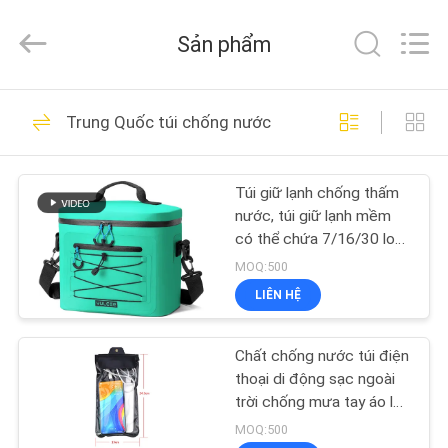
Industrial
Group
Limited.
Sản phẩm
All
Rights
Reserved.
Developed
TRANG
by
68
ECER
Trung Quốc túi chống nước
CHỦ
Vỏ cứng EVA
Túi giữ lạnh chống thấm
CÁC
nước, túi giữ lạnh mềm
SẢN
có thể chứa 7/16/30 lon,
nhỏ gọn, cách nhiệt, dùng
PHẨM
MOQ:500
để đựng đồ ăn trưa hàng
LIÊN HỆ
ngày, hộp giữ lạnh chống
49
VỀ
rò rỉ cho bãi biển, cắm
trại, du lịch, dã ngoại
Chất chống nước túi điện
CHÚNG
Hộp lưu trữ EVA
thoại di động sạc ngoài
TÔI
trời chống mưa tay áo lớn
tai nghe chống bụi túi
MOQ:500