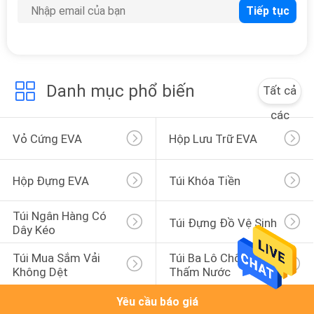
46
Hộp đựng điện tử
Eva
Danh mục phổ biến
Tất cả
các
Vỏ Cứng EVA
Hộp Lưu Trữ EVA
19
Hộp Đựng EVA
Túi Khóa Tiền
Quần áo thể thao
Túi Ngân Hàng Có 
Túi Đựng Đồ Vệ Sinh
Dây Kéo
Túi Mua Sắm Vải 
Túi Ba Lô Chống 
Không Dệt
Thấm Nước
Yêu cầu báo giá