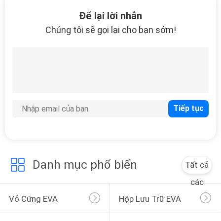
THAM
Để lại lời nhắn
QUAN
Chúng tôi sẽ gọi lại cho bạn sớm!
NHÀ
32
MÁY
Hộp đựng EVA
KIỂM
SOÁT
CHẤT
LƯỢNG
34
Danh mục phổ biến
Tất cả
SƠ
Túi khóa tiền
các
ĐỒ
Vỏ Cứng EVA
Hộp Lưu Trữ EVA
TRANG