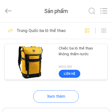
ReWell
Industrial
Group
Sản phẩm
Limited.
All
Rights
Reserved.
Developed
TRANG
68
by
Trung Quốc ba lô thể thao
ECER
CHỦ
Vỏ cứng EVA
Chiếc ba lô thể thao
CÁC
không thấm nước
SẢN
PHẨM
MOQ:500
LIÊN HỆ
49
VỀ
CHÚNG
Hộp lưu trữ EVA
Xem thêm
TÔI