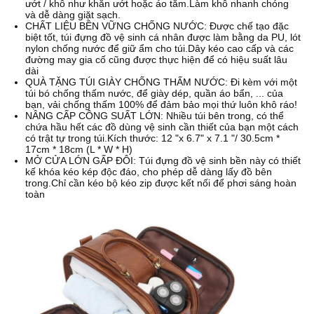
ướt / khô như khăn ướt hoặc áo tắm.Làm khô nhanh chóng
và dễ dàng giặt sạch.
CHẤT LIỆU BỀN VỮNG CHỐNG NƯỚC: Được chế tạo đặc
biệt tốt, túi đựng đồ vệ sinh cá nhân được làm bằng da PU, lót
nylon chống nước để giữ ẩm cho túi.Dây kéo cao cấp và các
đường may gia cố cũng được thực hiện để có hiệu suất lâu
dài
QUÀ TẶNG TÚI GIÀY CHỐNG THẤM NƯỚC: Đi kèm với một
túi bó chống thấm nước, để giày dép, quần áo bẩn, ... của
bạn, vải chống thấm 100% để đảm bảo mọi thứ luôn khô ráo!
NÂNG CẤP CÔNG SUẤT LỚN: Nhiều túi bên trong, có thể
chứa hầu hết các đồ dùng vệ sinh cần thiết của bạn một cách
có trật tự trong túi.Kích thước: 12 "x 6.7" x 7.1 "/ 30.5cm *
17cm * 18cm (L * W * H)
MỞ CỬA LỚN GẤP ĐÔI: Túi đựng đồ vệ sinh bền này có thiết
kế khóa kéo kép độc đáo, cho phép dễ dàng lấy đồ bên
trong.Chỉ cần kéo bộ kéo zip được kết nối để phơi sáng hoàn
toàn