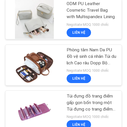
ODM PU Leather
Cosmetic Travel Bag
with Multispandex Lining
Negotiate MOQ:1000 chiếc
LIÊN HỆ
Phòng tắm Nam Da PU
Đồ vệ sinh cá nhân Túi du
lịch Cạo râu Dopp Bộ
chống nước
Negotiate MOQ:1000 chiếc
LIÊN HỆ
Túi đựng đồ trang điểm
gấp gọn bốn trong một
Túi đựng cọ trang điểm
di động
Negotiate MOQ:1000 chiếc
LIÊN HỆ