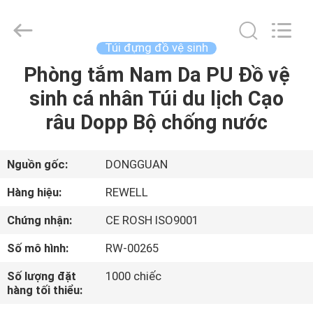
2026
ReWell
Industrial
Group
Limited.
Túi đựng đồ vệ sinh
All
Rights
Phòng tắm Nam Da PU Đồ vệ
TRANG
Reserved.
Developed
by
sinh cá nhân Túi du lịch Cạo
CHỦ
ECER
râu Dopp Bộ chống nước
CÁC
SẢN
Nguồn gốc:
DONGGUAN
PHẨM
Hàng hiệu:
REWELL
Chứng nhận:
CE ROSH ISO9001
VỀ
Số mô hình:
RW-00265
CHÚNG
Số lượng đặt
1000 chiếc
TÔI
hàng tối thiểu: