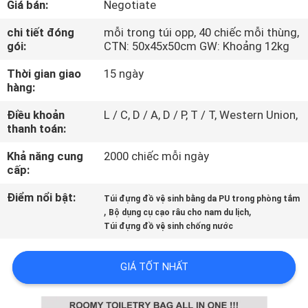
Giá bán:
Negotiate
THAM
QUAN
chi tiết đóng
mỗi trong túi opp, 40 chiếc mỗi thùng,
gói:
CTN: 50x45x50cm GW: Khoảng 12kg
NHÀ
Thời gian giao
15 ngày
MÁY
hàng:
Điều khoản
L / C, D / A, D / P, T / T, Western Union,
KIỂM
thanh toán:
SOÁT
Khả năng cung
2000 chiếc mỗi ngày
CHẤT
cấp:
LƯỢNG
Điểm nổi bật:
Túi đựng đồ vệ sinh bằng da PU trong phòng tắm
,
,
Bộ dụng cụ cạo râu cho nam du lịch
Túi đựng đồ vệ sinh chống nước
SƠ
ĐỒ
GIÁ TỐT NHẤT
TRANG