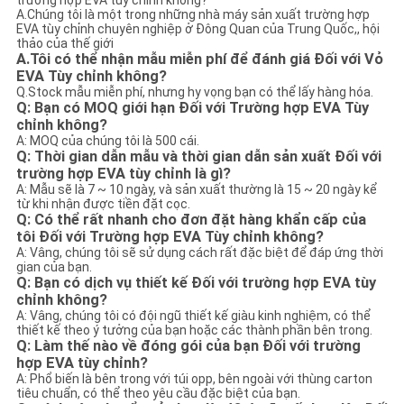
trường hợp EVA tùy chỉnh không?
A.Chúng tôi là một trong những nhà máy sản xuất trường hợp
EVA tùy chỉnh chuyên nghiệp ở Đông Quan của Trung Quốc,, hội
thảo của thế giới
A.Tôi có thể nhận mẫu miễn phí để đánh giá Đối với Vỏ
EVA Tùy chỉnh không?
Q.Stock mẫu miễn phí, nhưng hy vọng bạn có thể lấy hàng hóa.
Q: Bạn có MOQ giới hạn Đối với Trường hợp EVA Tùy
chỉnh không?
A: MOQ của chúng tôi là 500 cái.
Q: Thời gian dẫn mẫu và thời gian dẫn sản xuất Đối với
trường hợp EVA tùy chỉnh là gì?
A: Mẫu sẽ là 7 ~ 10 ngày, và sản xuất thường là 15 ~ 20 ngày kể
từ khi nhận được tiền đặt cọc.
Q: Có thể rất nhanh cho đơn đặt hàng khẩn cấp của
tôi Đối với Trường hợp EVA Tùy chỉnh không?
A: Vâng, chúng tôi sẽ sử dụng cách rất đặc biệt để đáp ứng thời
gian của bạn.
Q: Bạn có dịch vụ thiết kế Đối với trường hợp EVA tùy
chỉnh không?
A: Vâng, chúng tôi có đội ngũ thiết kế giàu kinh nghiệm, có thể
thiết kế theo ý tưởng của bạn hoặc các thành phần bên trong.
Q: Làm thế nào về đóng gói của bạn Đối với trường
hợp EVA tùy chỉnh?
A: Phổ biến là bên trong với túi opp, bên ngoài với thùng carton
tiêu chuẩn, có thể theo yêu cầu đặc biệt của bạn.