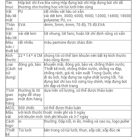
Tên
Hộp bút chì Eva Bìa cứng Hộp đựng bút chì Hộp đựng bút chì dễ
mục
thương cho trường học với túi lưới trên cùng
Vật
PU
rất nhiều vật liệu có sẵn:
liệu bề
vải dệt kim, 300D, 600D, 900D, 1200D, 1680D, 1800D
mặt
polyester, PU, ​​v.v.
Thân
EVA
4mm, 5mm, 6mm, 70 độ, 75 độ EVA
hình
Vật
vải dệt kim
lót nhung, lót faric, hoặc lót chỉ định cũng có sẵn
liệu lót
Màu
rất nhiều
màu pantone được chào đón
sắc /
thiết kế
Kích
22 * 14 * 4 CM
chúng tôi có thể làm khuôn nên bất kỳ kích thước
thước
nào cũng được
Loại
đóng gói, bảo
khuyến mãi, đóng gói, bảo vệ, chống thấm nước,
(Cách
vệ
Thiết kế mới, chống thấm nước, chống va đập,
sử
chống rách, giá rẻ, sản xuất Trung Quốc, cho
dụng)
đi du lịch, hộp đựng tai nghe chất lượng tốt, Túi
đựng bút chì lưu trữ cứng tùy chỉnh, Hộp đựng bút
chì đẹp và thời trang
Thời
thường là 30
dựa trên số lượng, có thể được thảo luận
gian
ngày để chạy
giao
một đơn hàng
hàng
MOQ
500 chiếc
có thể được thảo luận
Mẫu
với kích thước thoát: miễn phí và 3 ngày
vật
với khuôn mới: tính phí khuôn và 3-7 ngày
Cách
in
thường: Dập nổi, in ấn, miếng vá cao su, logo puller
logo
Thiết
Túi lưới
bên trong có túi lưới, thun, xốp cắt, xốp đúc ok
kế