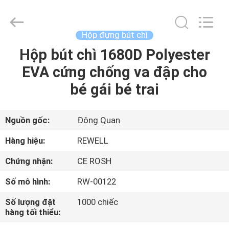
-
2026
ReWell
Industrial
Group
Hộp đựng bút chì
Limited.
All
Rights
Hộp bút chì 1680D Polyester
TRANG
Reserved.
Developed
EVA cứng chống va đập cho
CHỦ
by
ECER
bé gái bé trai
CÁC
SẢN
Nguồn gốc:
Đông Quan
PHẨM
Hàng hiệu:
REWELL
Chứng nhận:
CE ROSH
VỀ
Số mô hình:
RW-00122
CHÚNG
Số lượng đặt
1000 chiếc
TÔI
hàng tối thiểu: