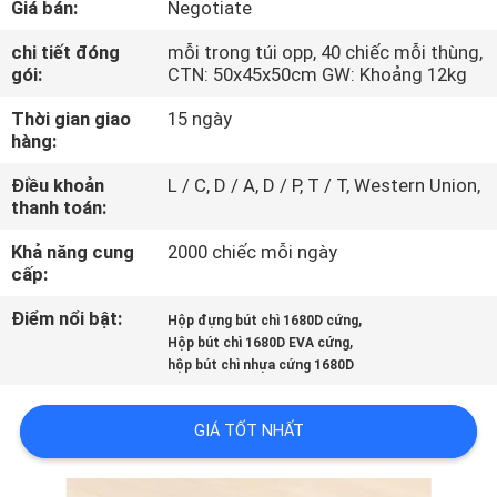
Giá bán:
Negotiate
THAM
QUAN
chi tiết đóng
mỗi trong túi opp, 40 chiếc mỗi thùng,
gói:
CTN: 50x45x50cm GW: Khoảng 12kg
NHÀ
Thời gian giao
15 ngày
MÁY
hàng:
Điều khoản
L / C, D / A, D / P, T / T, Western Union,
KIỂM
thanh toán:
SOÁT
Khả năng cung
2000 chiếc mỗi ngày
CHẤT
cấp:
LƯỢNG
Điểm nổi bật:
,
Hộp đựng bút chì 1680D cứng
,
Hộp bút chì 1680D EVA cứng
hộp bút chì nhựa cứng 1680D
SƠ
ĐỒ
GIÁ TỐT NHẤT
TRANG