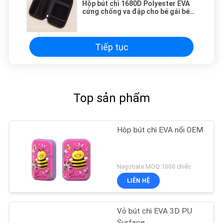
Hộp bút chì 1680D Polyester EVA
cứng chống va đập cho bé gái bé
trai
Tiếp tục
Top sản phẩm
Hộp bút chì EVA nổi OEM
Negotiate MOQ:1000 chiếc
LIÊN HỆ
Vỏ bút chì EVA 3D PU
Surface