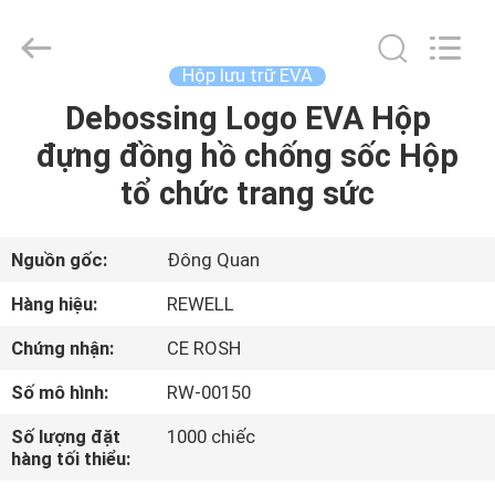
-
2026
ReWell
Industrial
Group
Hộp lưu trữ EVA
Limited.
All
Rights
Debossing Logo EVA Hộp
TRANG
Reserved.
Developed
đựng đồng hồ chống sốc Hộp
CHỦ
by
ECER
tổ chức trang sức
CÁC
SẢN
Nguồn gốc:
Đông Quan
PHẨM
Hàng hiệu:
REWELL
Chứng nhận:
CE ROSH
VỀ
Số mô hình:
RW-00150
CHÚNG
Số lượng đặt
1000 chiếc
TÔI
hàng tối thiểu: