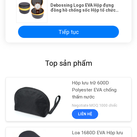
Debossing Logo EVA Hộp đựng
đồng hồ chống sốc Hộp tổ chức
trang sức
Tiếp tục
Top sản phẩm
Hộp lưu trữ 600D
Polyester EVA chống
thấm nước
Negotiate MOQ:1000 chiếc
LIÊN HỆ
Loa 1680D EVA Hộp lưu