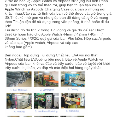
xước để bảo vệ Apple Watch và Airpods sử dụng lâu bền.Phần
giữ bên trong vỏ có thể tháo rời, giúp bạn thuận tiện khi sạc
Apple Watch và Airpods Charging Case của bạn ở những nơi
khác nhau.Cáp sạc từ tính của bạn có thể được cất giữ trong giá
đỡ.Thiết kế nhỏ gọn và nhẹ giúp bạn dễ dàng cất giữ và mang
theo.Thuận tiện để sử dụng trong văn phòng, ở nhà hoặc đi du
lịch!
Túi đựng đồ du lịch 2 trong 1 di động và giá đỡ đế sạc Được
thiết kế hoàn hảo cho Apple Watch 44mm / 42mm / 40mm /
38mm Series 4/3/2/1 quý giá của bạn Phụ kiện, Hộp sạc Airpods
và cáp sạc (Apple watch, Airpods và cáp sạc
không bao gồm).
Bên ngoài Hộp đựng Túi đựng Chất liệu EVA với nội thất
Nylon.Chất liệu EVA cứng bên ngoài Bảo vệ Apple Watch và
Airpods của bạn khỏi va đập và trầy xước, bảo vệ tuyệt vời khỏi
trầy xước, bụi bẩn, va đập và các thiệt hại hàng ngày khác.