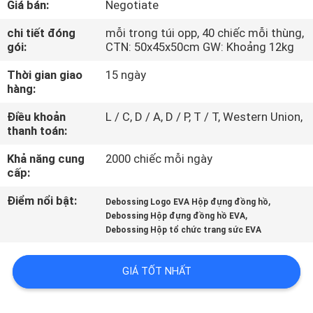
Giá bán:
Negotiate
THAM
QUAN
chi tiết đóng
mỗi trong túi opp, 40 chiếc mỗi thùng,
gói:
CTN: 50x45x50cm GW: Khoảng 12kg
NHÀ
Thời gian giao
15 ngày
MÁY
hàng:
Điều khoản
L / C, D / A, D / P, T / T, Western Union,
KIỂM
thanh toán:
SOÁT
Khả năng cung
2000 chiếc mỗi ngày
CHẤT
cấp:
LƯỢNG
Điểm nổi bật:
,
Debossing Logo EVA Hộp đựng đồng hồ
,
Debossing Hộp đựng đồng hồ EVA
Debossing Hộp tổ chức trang sức EVA
SƠ
ĐỒ
GIÁ TỐT NHẤT
TRANG