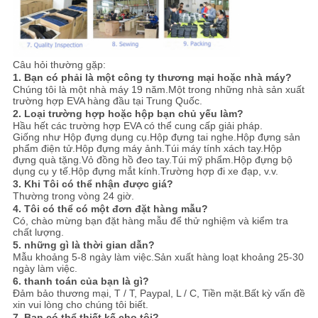
Câu hỏi thường gặp:
1. Bạn có phải là một công ty thương mại hoặc nhà máy?
Chúng tôi là một nhà máy 19 năm.Một trong những nhà sản xuất
trường hợp EVA hàng đầu tại Trung Quốc.
2. Loại trường hợp hoặc hộp bạn chủ yếu làm?
Hầu hết các trường hợp EVA có thể cung cấp giải pháp.
Giống như Hộp đựng dụng cụ.Hộp đựng tai nghe.Hộp đựng sản
phẩm điện tử.Hộp đựng máy ảnh.Túi máy tính xách tay.Hộp
đựng quà tặng.Vỏ đồng hồ đeo tay.Túi mỹ phẩm.Hộp đựng bộ
dụng cụ y tế.Hộp đựng mắt kính.Trường hợp đi xe đạp, v.v.
3. Khi Tôi có thể nhận được giá?
Thường trong vòng 24 giờ.
4. Tôi có thể có một đơn đặt hàng mẫu?
Có, chào mừng bạn đặt hàng mẫu để thử nghiệm và kiểm tra
chất lượng.
5. những gì là thời gian dẫn?
Mẫu khoảng 5-8 ngày làm việc.Sản xuất hàng loạt khoảng 25-30
ngày làm việc.
6. thanh toán của bạn là gì?
Đảm bảo thương mại, T / T, Paypal, L / C, Tiền mặt.Bất kỳ vấn đề
xin vui lòng cho chúng tôi biết.
7. Bạn có thể thiết kế cho tôi?