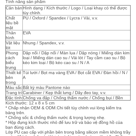
Tính năng sản phẩm
Căn bản
Hình dạng / Kích thước / Logo / Loại khay có thể được
tùy chỉnh.
Chất
PU / Oxford / Spandex / Lycra / Vải, v.v.
liệu bề
mặt
Thân
EVA
hình
Vật liệu
Nhung / Spandex, v.v.
lót
Phong
Dập nổi / Dập nổi / Màn lụa / Dập nóng / Miếng dán kim
cách
loại / Miếng dán cao su / Vải lót / Tay cầm cao su / Bộ
biểu
kéo kim loại / Bộ kéo cao su / N / A
trưng
Thiết kế
Túi lưới / Bọt mạ vàng EVA / Bọt cắt EVA / Đàn hồi / N /
bên
A
trong
Màu sắc
Bất kỳ màu Pantone nào
Trang trí
Carabiner / Kẹp thắt lưng / Dây đeo tay, v.v.
Đặc tính
Chống va đập / Chống thấm nước / Chống bụi / Bền
Kích thước: 12 x 8 x 5 cm
* Chấp nhận OEM & ODM.Chi tiết tùy chỉnh vui lòng kiểm tra
bảng trên.
* Chống sốc & chống thấm nước & trọng lượng nhẹ.
* Hộp đựng kích thước nhỏ để lưu trữ và bảo vệ đồng hồ của
bạn đúng cách.
Lớp PU cao cấp với phần bên trong bằng silicon mềm không trầy