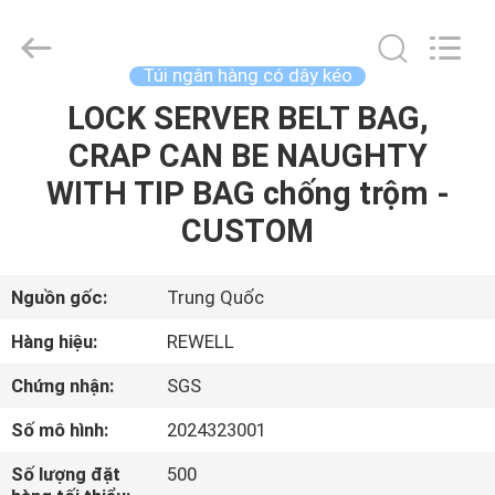
2026
ReWell
Industrial
Group
Limited.
Túi ngân hàng có dây kéo
All
Rights
Reserved.
LOCK SERVER BELT BAG,
TRANG
Developed
by
CRAP CAN BE NAUGHTY
CHỦ
ECER
WITH TIP BAG chống trộm -
CÁC
CUSTOM
SẢN
PHẨM
Nguồn gốc:
Trung Quốc
Hàng hiệu:
REWELL
VỀ
Chứng nhận:
SGS
CHÚNG
Số mô hình:
2024323001
TÔI
Số lượng đặt
500