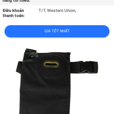
hàng tối thiểu:
THAM
Điều khoản
T/T, Western Union,
QUAN
thanh toán:
NHÀ
MÁY
GIÁ TỐT NHẤT
KIỂM
SOÁT
CHẤT
LƯỢNG
SƠ
ĐỒ
TRANG