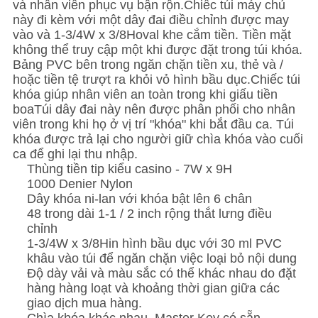
và nhân viên phục vụ bận rộn.Chiếc túi máy chủ
này đi kèm với một dây đai điều chỉnh được may
vào và 1-3/4W x 3/8Hoval khe cắm tiền. Tiền mặt
không thể truy cập một khi được đặt trong túi khóa.
Bảng PVC bên trong ngăn chặn tiền xu, thẻ và /
hoặc tiền tệ trượt ra khỏi vỏ hình bầu dục.Chiếc túi
khóa giúp nhân viên an toàn trong khi giấu tiền
boaTúi dây đai này nên được phân phối cho nhân
viên trong khi họ ở vị trí "khóa" khi bắt đầu ca. Túi
khóa được trả lại cho người giữ chìa khóa vào cuối
ca để ghi lại thu nhập.
Thùng tiền tip kiểu casino - 7W x 9H
1000 Denier Nylon
Dây khóa ni-lan với khóa bật lên 6 chân
48 trong dài 1-1 / 2 inch rộng thắt lưng điều
chỉnh
1-3/4W x 3/8Hin hình bầu dục với 30 ml PVC
khâu vào túi để ngăn chặn việc loại bỏ nội dung
Độ dày vải và màu sắc có thể khác nhau do đặt
hàng hàng loạt và khoảng thời gian giữa các
giao dịch mua hàng.