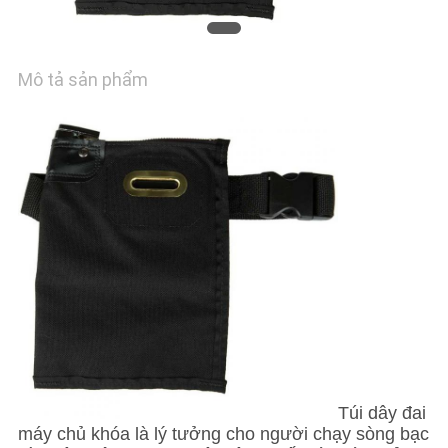
WEB
PRIVACY
Mô tả sản phẩm
POLICY
Túi dây đai
máy chủ khóa là lý tưởng cho người chạy sòng bạc