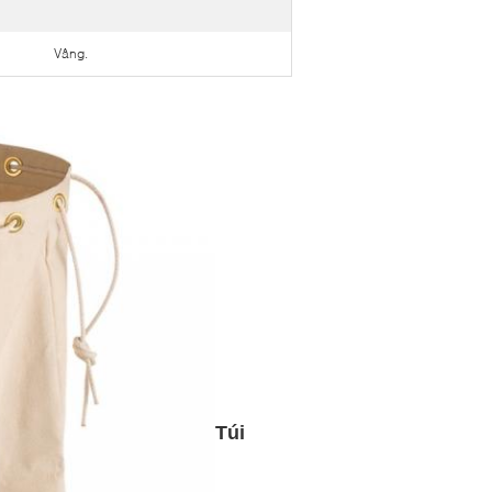
Vâng.
Túi