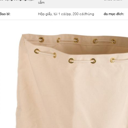
sắm
Bao bì:
Hộp giấy, túi 1 cái/pp, 200 cái/thùng
đa mục đích: