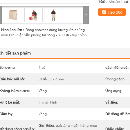
Điều khoản than
Tiếp xúc
Hình ảnh lớn :
Bông canvass dung lượng lớn chống
mòn Bưu điện văn phòng túi bông - STOCK - tùy chỉnh
Chi tiết sản phẩm
Số lượng:
1 gói
cách đóng gói:
Cấu trúc nội bộ:
Chiếc zip túi đen
Phong cách:
Không thấm nước:
Vâng.
Ứng dụng:
xử lý bề mặt:
In màn hình
Vật liệu:
Cầm tay:
Vâng.
Dễ dàng để làm
Giới thiệu, quà tặng, ngân hàng, mua
sử dụng công nghiệp:
Chắc chắn: