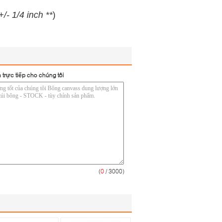
/- 1/4 inch **
)
 trực tiếp cho chúng tôi
(
0
/ 3000)