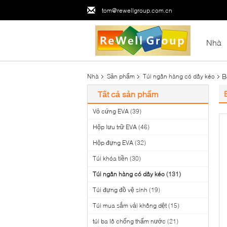
tom@rewellgroup.com.cn
Nhà
B
Nhà
Sản phẩm
Túi ngân hàng có dây kéo
Tất cả sản phẩm
Vỏ cứng EVA
(39)
Hộp lưu trữ EVA
(46)
Hộp đựng EVA
(32)
Túi khóa tiền
(30)
Túi ngân hàng có dây kéo
(131)
Túi đựng đồ vệ sinh
(19)
Túi mua sắm vải không dệt
(15)
túi ba lô chống thấm nước
(21)