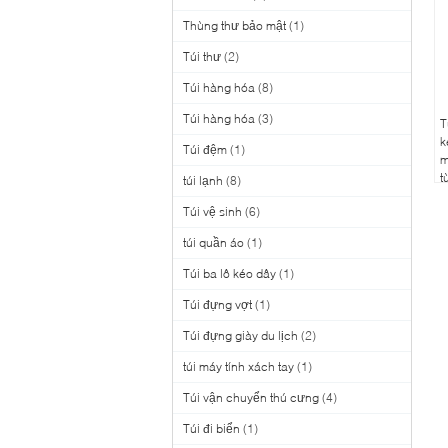
Thùng thư bảo mật
(1)
Túi thư
(2)
Túi hàng hóa
(8)
Túi hàng hóa
(3)
T
k
Túi đệm
(1)
m
t
túi lạnh
(8)
t
Túi vệ sinh
(6)
k
túi quần áo
(1)
Túi ba lô kéo dây
(1)
Túi đựng vợt
(1)
Túi đựng giày du lịch
(2)
túi máy tính xách tay
(1)
Túi vận chuyển thú cưng
(4)
Túi đi biển
(1)