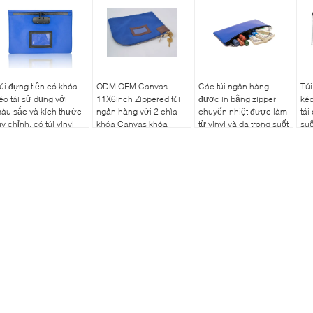
úi đựng tiền có khóa
ODM OEM Canvas
Các túi ngân hàng
Túi
éo tái sử dụng với
11X6inch Zippered túi
được in bằng zipper
kéo
àu sắc và kích thước
ngân hàng với 2 chìa
chuyển nhiệt được làm
tái
ùy chỉnh, có túi vinyl
khóa Canvas khóa
từ vinyl và da trong suốt
suố
rong suốt và cơ chế
Zipper túi ngân hàng
để lưu trữ an toàn bút
hóa
với túi PVC với 2 chìa
và thẻ căn cước séc
khóa Zipper túi ngân
ngân hàng
hàng