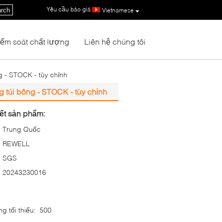
Yêu cầu báo giá
|
rch
Vietnamese
iểm soát chất lượng
Liên hệ chúng tôi
 - STOCK - tùy chỉnh
túi bông - STOCK - tùy chỉnh
iết sản phẩm:
Trung Quốc
REWELL
SGS
20243230016
g tối thiểu:
500