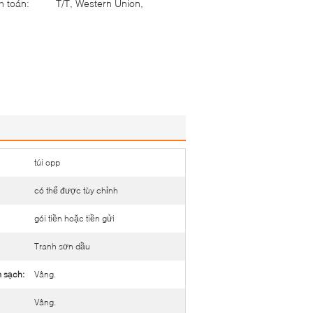
h toán:
T/T, Western Union,
túi opp
có thể được tùy chỉnh
gói tiền hoặc tiền gửi
Tranh sơn dầu
 sạch:
Vâng.
Vâng.