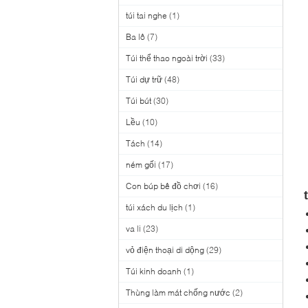
túi tai nghe
(1)
Ba lô
(7)
Túi thể thao ngoài trời
(33)
Túi dự trữ
(48)
Túi bút
(30)
Lều
(10)
Tách
(14)
ném gối
(17)
Con búp bê đồ chơi
(16)
túi xách du lịch
(1)
va li
(23)
vỏ điện thoại di dộng
(29)
Túi kinh doanh
(1)
Thùng làm mát chống nước
(2)