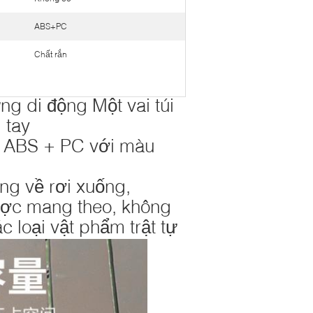
ABS+PC
Chất rắn
ng di động Một vai túi
 tay
ệu ABS + PC với màu
ắng về rơi xuống,
được mang theo, không
 loại vật phẩm trật tự