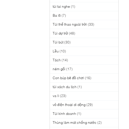
túi tai nghe
(1)
Ba lô
(7)
Túi thể thao ngoài trời
(33)
Túi dự trữ
(48)
Túi bút
(30)
Lều
(10)
Tách
(14)
ném gối
(17)
Con búp bê đồ chơi
(16)
túi xách du lịch
(1)
va li
(23)
vỏ điện thoại di dộng
(29)
Túi kinh doanh
(1)
Thùng làm mát chống nước
(2)