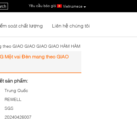
Yêu cầu báo giá
|
rch
Vietnamese
iểm soát chất lượng
Liên hệ chúng tôi
g theo GIAO GIAO GIAO GIAO HÀM HÀM
 Một vai Đèn mang theo GIAO
iết sản phẩm:
Trung Quốc
REWELL
SGS
20240426007