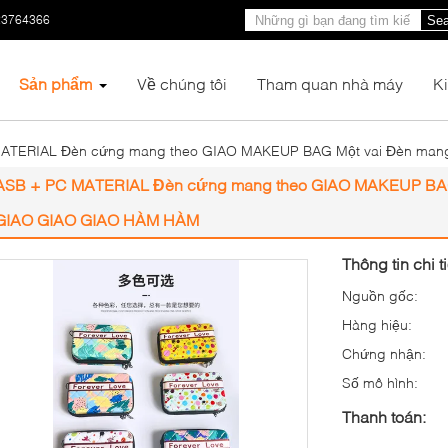
23764366
Sea
Sản phẩm
Về chúng tôi
Tham quan nhà máy
K
ATERIAL Đèn cứng mang theo GIAO MAKEUP BAG Một vai Đèn man
ASB + PC MATERIAL Đèn cứng mang theo GIAO MAKEUP BAG
GIAO GIAO GIAO HÀM HÀM
Thông tin chi t
Nguồn gốc:
Hàng hiệu:
Chứng nhận:
Số mô hình:
Thanh toán: