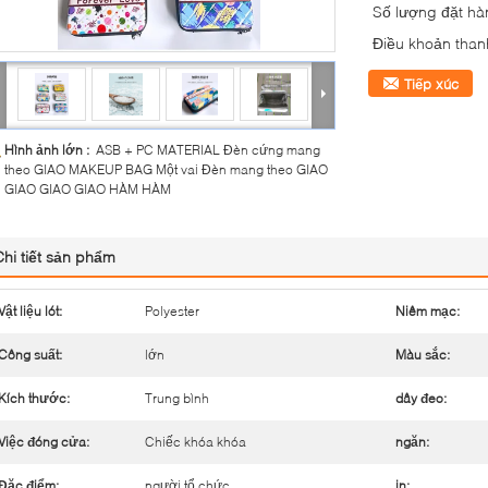
Số lượng đặt hàn
Điều khoản than
Tiếp xúc
Hình ảnh lớn :
ASB + PC MATERIAL Đèn cứng mang
theo GIAO MAKEUP BAG Một vai Đèn mang theo GIAO
GIAO GIAO GIAO HÀM HÀM
Chi tiết sản phẩm
Vật liệu lót:
Polyester
Niêm mạc:
Công suất:
lớn
Màu sắc:
Kích thước:
Trung bình
dây đeo:
Việc đóng cửa:
Chiếc khóa khóa
ngăn:
Đặc điểm:
người tổ chức
in: