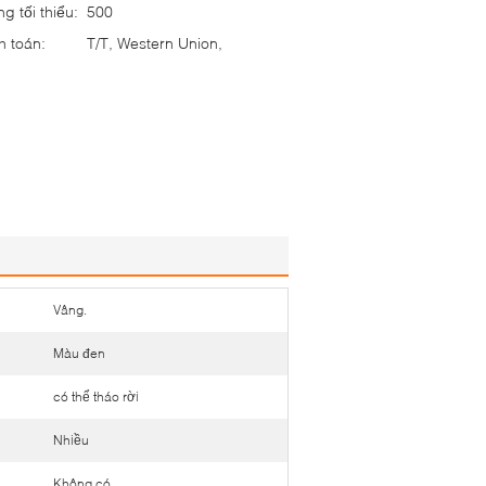
g tối thiểu:
500
h toán:
T/T, Western Union,
Vâng.
Màu đen
có thể tháo rời
Nhiều
Không có