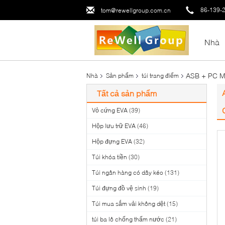
86-139-
tom@rewellgroup.com.cn
Nhà
ASB + PC M
Nhà
Sản phẩm
túi trang điểm
Tất cả sản phẩm
Vỏ cứng EVA
(39)
Hộp lưu trữ EVA
(46)
Hộp đựng EVA
(32)
Túi khóa tiền
(30)
Túi ngân hàng có dây kéo
(131)
Túi đựng đồ vệ sinh
(19)
Túi mua sắm vải không dệt
(15)
túi ba lô chống thấm nước
(21)