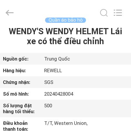
ReWell
Industrial
Group
Limited.
All
Quần áo bảo hộ
Rights
Reserved.
Developed
WENDY'S WENDY HELMET Lái
TRANG
by
ECER
xe có thể điều chỉnh
CHỦ
CÁC
Nguồn gốc:
Trung Quốc
SẢN
Hàng hiệu:
REWELL
PHẨM
Chứng nhận:
SGS
Số mô hình:
20240428004
VỀ
Số lượng đặt
500
CHÚNG
hàng tối thiểu:
TÔI
Điều khoản
T/T, Western Union,
thanh toán: