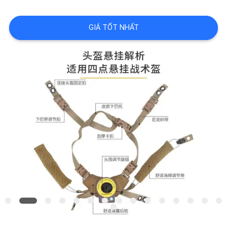
THAM
QUAN
GIÁ TỐT NHẤT
NHÀ
MÁY
KIỂM
SOÁT
CHẤT
LƯỢNG
SƠ
ĐỒ
TRANG