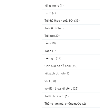
túi tai nghe
(1)
Ba lô
(7)
Túi thể thao ngoài trời
(33)
Túi dự trữ
(48)
Túi bút
(30)
Lều
(10)
Tách
(14)
ném gối
(17)
Con búp bê đồ chơi
(16)
túi xách du lịch
(1)
va li
(23)
vỏ điện thoại di dộng
(29)
Túi kinh doanh
(1)
Thùng làm mát chống nước
(2)