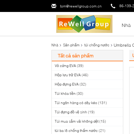
86-139-
tom@rewellgroup.com.cn
Nhà
Umbrella 
Nhà
Sản phẩm
túi chống nước
Tất cả sản phẩm
Vỏ cứng EVA
(39)
Hộp lưu trữ EVA
(46)
Hộp đựng EVA
(32)
Túi khóa tiền
(30)
Túi ngân hàng có dây kéo
(131)
Túi đựng đồ vệ sinh
(19)
Túi mua sắm vải không dệt
(15)
túi ba lô chống thấm nước
(21)