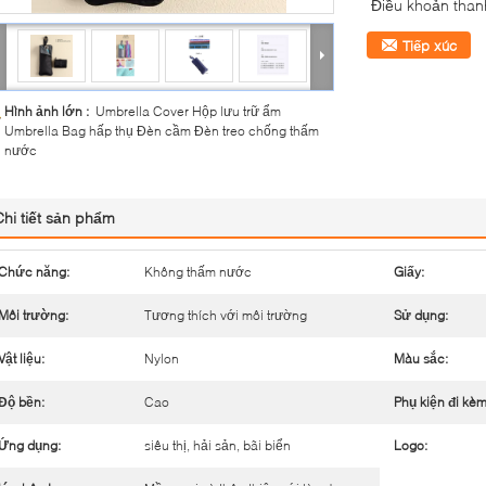
Điều khoản than
Tiếp xúc
Hình ảnh lớn :
Umbrella Cover Hộp lưu trữ ẩm
Umbrella Bag hấp thụ Đèn cầm Đèn treo chống thấm
nước
Chi tiết sản phẩm
Chức năng:
Không thấm nước
Giấy:
Môi trường:
Tương thích với môi trường
Sử dụng:
Vật liệu:
Nylon
Màu sắc:
Độ bền:
Cao
Phụ kiện đi kèm
Ứng dụng:
siêu thị, hải sản, bãi biển
Logo: