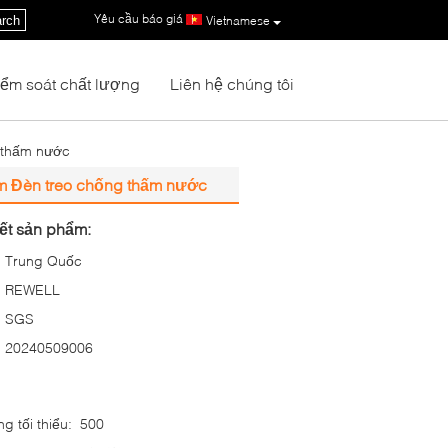
Yêu cầu báo giá
|
rch
Vietnamese
iểm soát chất lượng
Liên hệ chúng tôi
 thấm nước
m Đèn treo chống thấm nước
iết sản phẩm:
Trung Quốc
REWELL
SGS
20240509006
g tối thiểu:
500