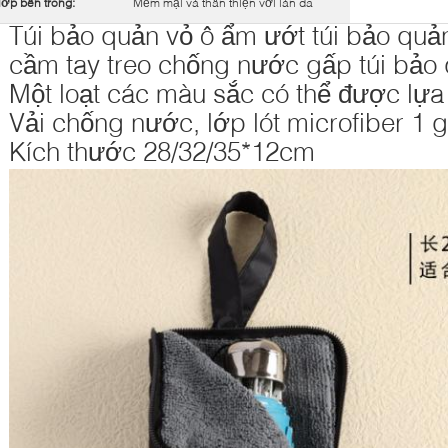
lớp bên trong:
Mềm mại và thân thiện với làn da
Túi bảo quản vỏ ô ẩm ướt túi bảo quả
cầm tay treo chống nước gấp túi bảo
Một loạt các màu sắc có thể được lựa
Vải chống nước, lớp lót microfiber 1 
Kích thước 28/32/35*12cm